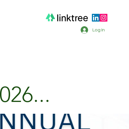
Log In
sts
Join the team
Contact Us
026...