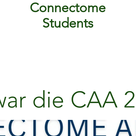
Connectome
Students
A 2026
Neurokurs Bonn
Member Area
Podca
ar die CAA 2