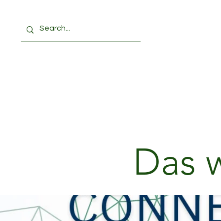
Home
About
Research Hub
CA
Das w